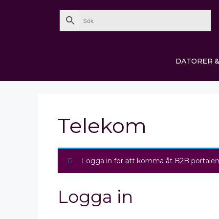
DATORER &
Telekom
Logga in för att komma åt B2B portalen
Logga in