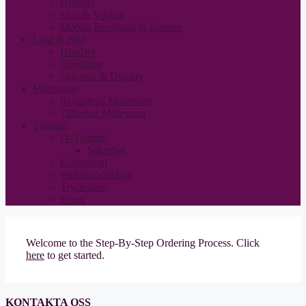
Headset
Skal & Väskor
Mobila Bredband & Routrar
Ljud & Bild
Headset
Högtalare
Skärmar & Display
Mötesrum
Kompletta Mötesrum
Tillbehör Mötesrum
Tjänster
IT-Tjänster
Säkerhet
Körjournal
Webbproduktion
Trycksaker
Event
Welcome to the Step-By-Step Ordering Process. Click
here
to get started.
KONTAKTA OSS