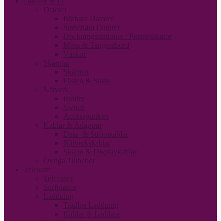
Datorer & IT
Datorer
Bärbara Datorer
Stationära Datorer
Dockningsstationer / Portreplikator
Möss & Tangentbord
Väskor
Skärmar
Skärmar
Fästen & Stativ
Nätverk
Router
Switch
Accesspunkter
Kablar & Adaptrar
Data- & Strömkablar
Nätverkskablar
Skärm & Displaykablar
Övriga Tillbehör
Telekom
Telefoner
Surfplattor
Laddning
Trådlös Laddning
Kablar & Laddare