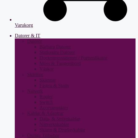
Varukorg
Datorer & IT
Datorer
Bärbara Datorer
Stationära Datorer
Dockningsstationer / Portreplikator
Möss & Tangentbord
Väskor
Skärmar
Skärmar
Fästen & Stativ
Nätverk
Router
Switch
Accesspunkter
Kablar & Adaptrar
Data- & Strömkablar
Nätverkskablar
Skärm & Displaykablar
Övriga Tillbehör