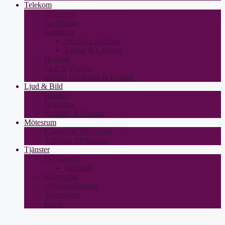
Telekom
Telefoner
Surfplattor
Laddning
Trådlös Laddning
Kablar & Laddare
Headset
Skal & Väskor
Mobila Bredband & Routrar
Ljud & Bild
Headset
Högtalare
Skärmar & Display
Mötesrum
Kompletta Mötesrum
Tillbehör Mötesrum
Tjänster
IT-Tjänster
Säkerhet
Körjournal
Webbproduktion
Trycksaker
Event