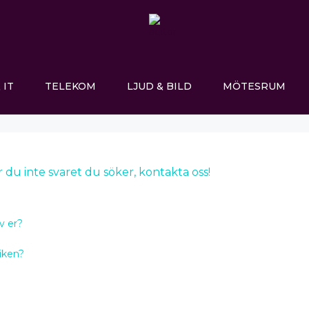
 IT
TELEKOM
LJUD & BILD
MÖTESRUM
r du inte svaret du söker, kontakta oss!
v er?
tiken?