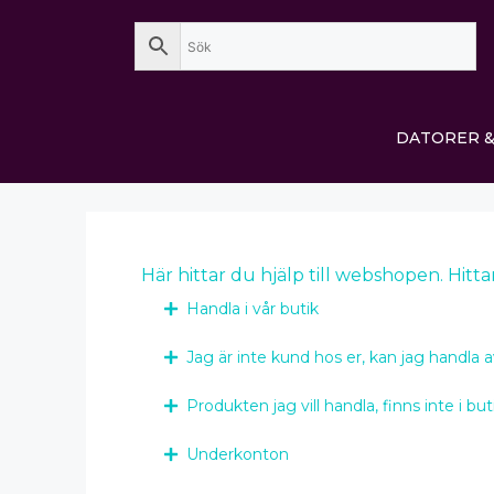
DATORER &
Här hittar du hjälp till webshopen. Hitta
Handla i vår butik
Jag är inte kund hos er, kan jag handla a
Produkten jag vill handla, finns inte i bu
Underkonton