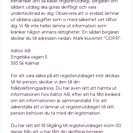
behandlar (ett så kallat registerutdrag). Begäran om
sådant utdrag ska göras skriftligt och vara
undertecknad av dig. Observera att vi endast lämnar
ut sådana uppgifter som vi med säkerhet vet tillhör
dig. Vi får inte heller lämna ut information som
kränker någon annans rättigheter. En sådan begäran
skickar du till adressen nedan. Märk kuvertet ”GDPR”.
Aditor AB
Engelska vägen 5
393 56 Kalmar
För att vara säkra på att registerutdraget inte skickas
till fel person, skickar vi den till din
folkbokföringsadress. Du har även rätt att hämta ut
informationen hos Aditor AB, efter att ha fått besked
om att informationen är sammanställd. För att
säkerställa att vi lämnar ut registerutdraget till rätt
person behöver du ta med din legitimation.
Du har rätt att få tillgång till registerutdraget inom 30
dagar från att vi har fått din skriftliga begäran.