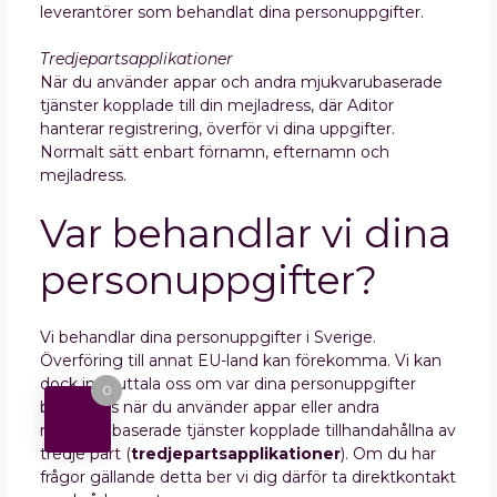
leverantörer som behandlat dina personuppgifter.
Tredjepartsapplikationer
När du använder appar och andra mjukvarubaserade
tjänster kopplade till din mejladress, där Aditor
hanterar registrering, överför vi dina uppgifter.
Normalt sätt enbart förnamn, efternamn och
mejladress.
Var behandlar vi dina
personuppgifter?
Vi behandlar dina personuppgifter i Sverige.
Överföring till annat EU-land kan förekomma. Vi kan
dock inte uttala oss om var dina personuppgifter
0
behandlas när du använder appar eller andra
mjukvarubaserade tjänster kopplade tillhandahållna av
tredje part (
tredjepartsapplikationer
). Om du har
frågor gällande detta ber vi dig därför ta direktkontakt