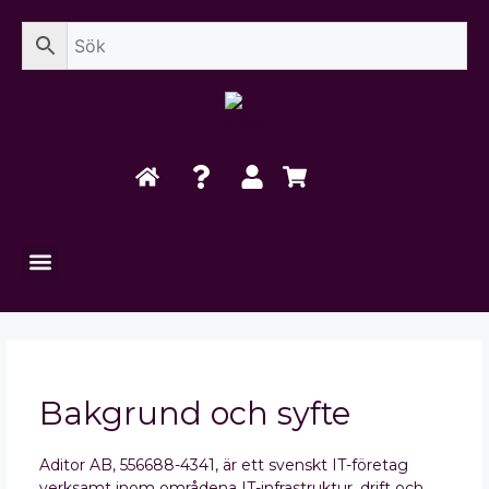
Bakgrund och syfte
Aditor AB, 556688-4341, är ett svenskt IT-företag
verksamt inom områdena IT-infrastruktur, drift och