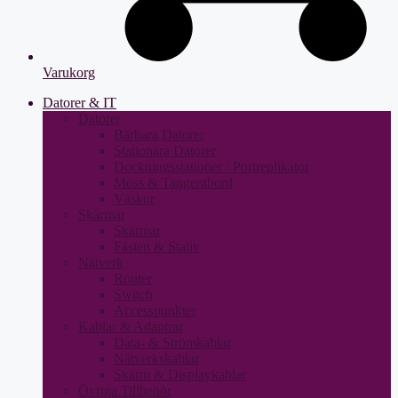
Varukorg
Datorer & IT
Datorer
Bärbara Datorer
Stationära Datorer
Dockningsstationer / Portreplikator
Möss & Tangentbord
Väskor
Skärmar
Skärmar
Fästen & Stativ
Nätverk
Router
Switch
Accesspunkter
Kablar & Adaptrar
Data- & Strömkablar
Nätverkskablar
Skärm & Displaykablar
Övriga Tillbehör