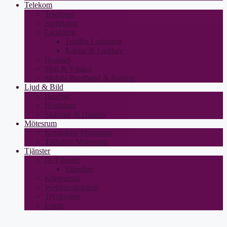
Telekom
Telefoner
Surfplattor
Laddning
Trådlös Laddning
Kablar & Laddare
Headset
Skal & Väskor
Mobila Bredband & Routrar
Ljud & Bild
Headset
Högtalare
Skärmar & Display
Mötesrum
Kompletta Mötesrum
Tillbehör Mötesrum
Tjänster
IT-Tjänster
Säkerhet
Körjournal
Webbproduktion
Trycksaker
Event