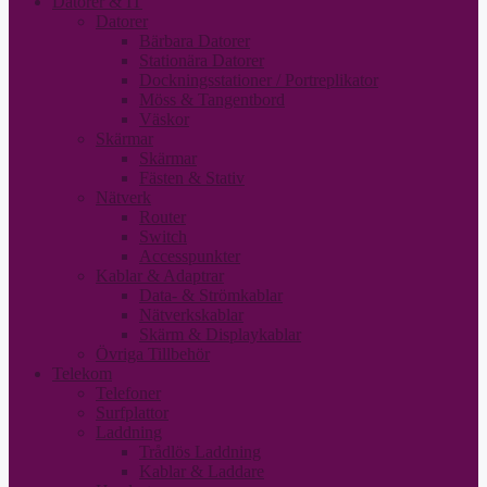
Datorer & IT
Datorer
Bärbara Datorer
Stationära Datorer
Dockningsstationer / Portreplikator
Möss & Tangentbord
Väskor
Skärmar
Skärmar
Fästen & Stativ
Nätverk
Router
Switch
Accesspunkter
Kablar & Adaptrar
Data- & Strömkablar
Nätverkskablar
Skärm & Displaykablar
Övriga Tillbehör
Telekom
Telefoner
Surfplattor
Laddning
Trådlös Laddning
Kablar & Laddare