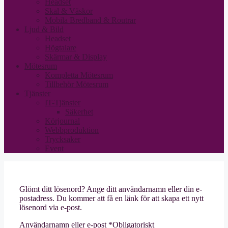
Headset
Skal & Väskor
Mobila Bredband & Routrar
Ljud & Bild
Headset
Högtalare
Skärmar & Display
Mötesrum
Kompletta Mötesrum
Tillbehör Mötesrum
Tjänster
IT-Tjänster
Säkerhet
Körjournal
Webbproduktion
Trycksaker
Event
Glömt ditt lösenord? Ange ditt användarnamn eller din e-
postadress. Du kommer att få en länk för att skapa ett nytt
lösenord via e-post.
Användarnamn eller e-post
*
Obligatoriskt